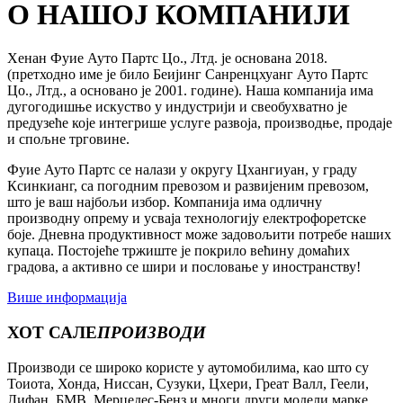
О НАШОЈ КОМПАНИЈИ
Хенан Фуие Ауто Партс Цо., Лтд. је основана 2018.
(претходно име је било Беијинг Санренцхуанг Ауто Партс
Цо., Лтд., а основано је 2001. године). Наша компанија има
дугогодишње искуство у индустрији и свеобухватно је
предузеће које интегрише услуге развоја, производње, продаје
и спољне трговине.
Фуие Ауто Партс се налази у округу Цхангиуан, у граду
Ксинкианг, са погодним превозом и развијеним превозом,
што је ваш најбољи избор. Компанија има одличну
производну опрему и усваја технологију електрофоретске
боје. Дневна продуктивност може задовољити потребе наших
купаца. Постојеће тржиште је покрило већину домаћих
градова, а активно се шири и пословање у иностранству!
Више информација
ХОТ САЛЕ
ПРОИЗВОДИ
Производи се широко користе у аутомобилима, као што су
Тоиота, Хонда, Ниссан, Сузуки, Цхери, Греат Валл, Геели,
Лифан, БМВ, Мерцедес-Бенз и многи други модели марке.