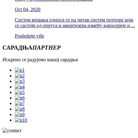
Oct 04, 2020
Систем вешања односи се на читав систем потпоре који
се састоји од опруга и амортизера између каросерије и ...
Pogledajte više
САРАДЊА
ПАРТНЕР
Искрено се радујемо вашој сарадњи