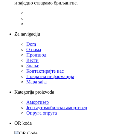
и заједно стварамо бриљантне.
Za navigaciju
Dom
О нама
Производ
Вести
Знање
Контактирајте нас
Повратна информација
Mapa sajta
Kategorija proizvoda
Амортизер
Јееп аутомобилски амортизер
Опруга опруга
QR koda