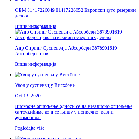
ОЕМ 81417226049 81417226052 Европски ауто резервни
делови...
Више информација
Аир Спринг Суспензија Абсорбери 3878901619
Абсорбер справ...
Више информација
Увод у суспензију Висхбоне
Oct 13, 2020
Висхбоне огибљење односи се на независно огибљење
са точкићима који се њишу у попречној равни
аутомобила.
Pogledajte više