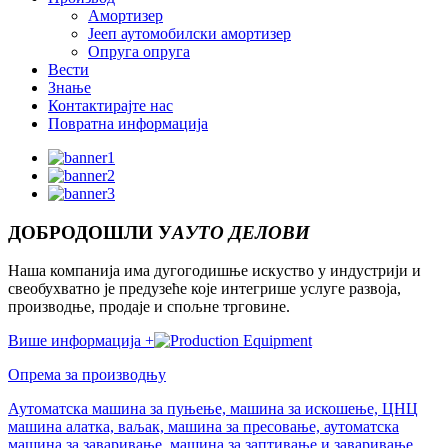
Амортизер
Јееп аутомобилски амортизер
Опруга опруга
Вести
Знање
Контактирајте нас
Повратна информација
ДОБРОДОШЛИ У
АУТО ДЕЛОВИ
Наша компанија има дугогодишње искуство у индустрији и
свеобухватно је предузеће које интегрише услуге развоја,
производње, продаје и спољне трговине.
Више информација +
Опрема за производњу
Аутоматска машина за пуњење, машина за искошење, ЦНЦ
машина алатка, ваљак, машина за пресовање, аутоматска
машина за заваривање, машина за заптивање и заваривање,