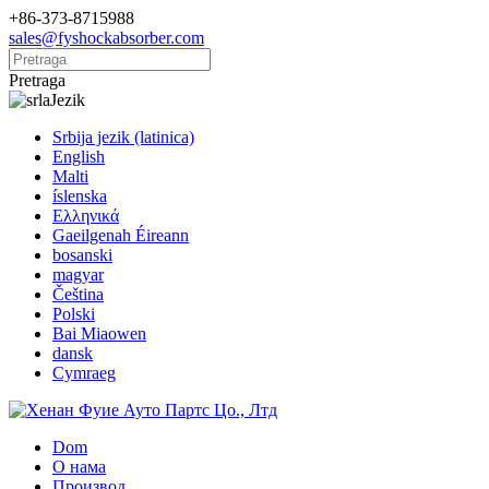
+86-373-8715988
sales@fyshockabsorber.com
Pretraga
Jezik
Srbija jezik (latinica)
English
Malti
íslenska
Ελληνικά
Gaeilgenah Éireann
bosanski
magyar
Čeština
Polski
Bai Miaowen
dansk
Cymraeg
Dom
О нама
Производ