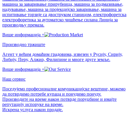
машина за заваривање прирубница, машина за подмазивање,
надувавање, машина за пројекцијско заваривање, машина за
испитивање торзије са двоструком станицом, електрофоретска
електрофоретика за аутоматско чишћење силана Линија за
производњу премаза.
Више информација +
Производно тржиште
Агент у већим домаћим градовима, извезен у Русију, Сирију,
Либију, Перу, Алжир, Филипине и многе друге земље.
Више информација +
Наш сервис
Поседујемо професионалне комуникацијске вештине, можемо
да потврдимо потребе купаца и понудимо понуду.
Производите на време након потврде поруџбине и имајте
репутацију испоруке на време.
Искрена услуга након продаје.