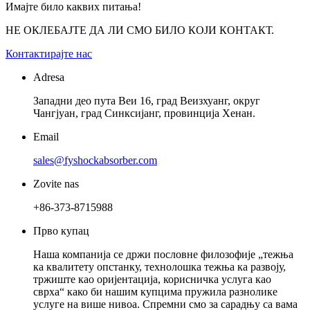
Имајте било каквих питања!
НЕ ОКЛЕБАЈТЕ ДА ЛИ СМО БИЛО КОЈИ КОНТАКТ.
Контактирајте нас
Adresa
Западни део пута Веи 16, град Веизхуанг, округ
Чангјуан, град Синксијанг, провинција Хенан.
Email
sales@fyshockabsorber.com
Zovite nas
+86-373-8715988
Прво купац
Наша компанија се држи пословне филозофије „тежња
ка квалитету опстанку, технолошка тежња ка развоју,
тржиште као оријентација, корисничка услуга као
сврха“ како би нашим купцима пружила разнолике
услуге на више нивоа. Спремни смо за сарадњу са вама