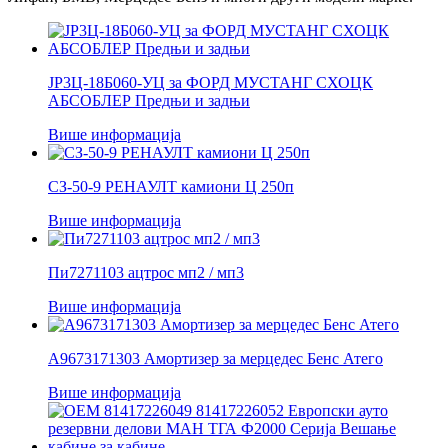
ЈР3Ц-18Б060-УЦ за ФОРД МУСТАНГ СХОЦК
АБСОБЛЕР Предњи и задњи
Више информација
СЗ-50-9 РЕНАУЛТ камиони Ц 250п
Више информација
Пи7271103 ацтрос мп2 / мп3
Више информација
А9673171303 Амортизер за мерцедес Бенс Атего
Више информација