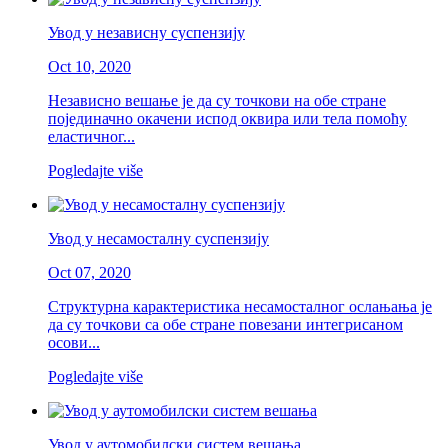
Увод у независну суспензију
Oct 10, 2020
Независно вешање је да су точкови на обе стране
појединачно окачени испод оквира или тела помоћу
еластичног...
Pogledajte više
Увод у несамосталну суспензију
Oct 07, 2020
Структурна карактеристика несамосталног ослањања је
да су точкови са обе стране повезани интегрисаном
осови...
Pogledajte više
Увод у аутомобилски систем вешања